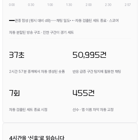
0:00
0:30
1:00
1:30
2:00
2:30
2:57
관중 함성 (평시 대비 dB)
채팅 밀도
자동 검출된 세트 종료 · 스코어
자동 분할된 방송 구조 · 진한 구간이 경기 세트
37초
50,995건
2시간 57분 중계에서 자동 생성된 숏폼
반응 급증 구간 탐지에 활용한 채팅
7회
455건
자동 검출된 세트 종료 시점
선수 · 맵 이름 자막 자동 교정
4시간을 ‘신호’로 읽습니다